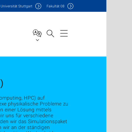
Uni
versität Stuttgart
F
akultät
08
)
computing, HPC) auf
xe physikalische Probleme zu
en einer Lösung mittels
ir uns für verschiedene
den wir das Simulationspaket
 wir an der ständigen