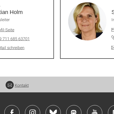
.
tian Holm
sleiter
I
fil-Seite
9 711 685 63701
Mail schreiben
Kontakt